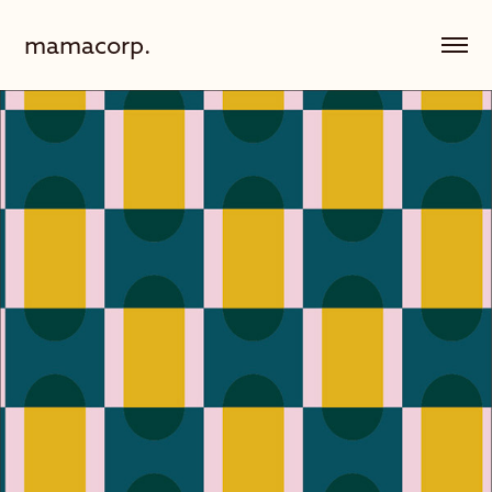
mamacorp.